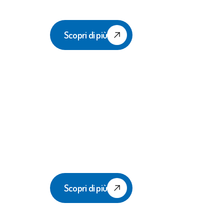
Parkour
Scopri di più
TeamGym
Scopri di più