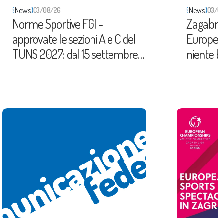
{
}
{
}
News
News
03/08/26
03/08
Norme Sportive FGI -
Zagabria 
approvate le sezioni A e C del
Europeo di
TUNS 2027: dal 15 settembre
niente ba
in approvazione anche le
Russia e 
norme tecniche (Sez. B)