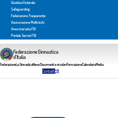
Giustizia Federale
Safeguarding
Federazione Trasparente
Assicurazione Multirischi
Area riservata FGI
Portale Servizi FGI
Federazione Ginnastica
d'Italia
Federazione
La Ginnastica
News
Documenti e circolari
Formazione
Calendario
Media
Contatti
Artistica Maschile