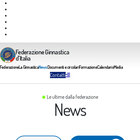
Giustizia Federale
Safeguarding
Federazione Trasparente
Assicurazione Multirischi
Area riservata FGI
Portale Servizi FGI
Federazione Ginnastica
d'Italia
Federazione
La Ginnastica
News
Documenti e circolari
Formazione
Calendario
Media
Contatti
Le ultime dalla federazione
News