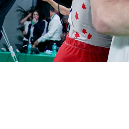
Forza,
eleganza,
Italia in mov