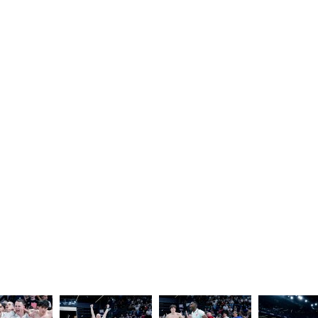
fas fa-
Testata registrata presso il Tribunale di Roma in data 3.5.2012 
Operatori di Comunicazione n. 22788
circle
Federazione Ginnastica d'Italia