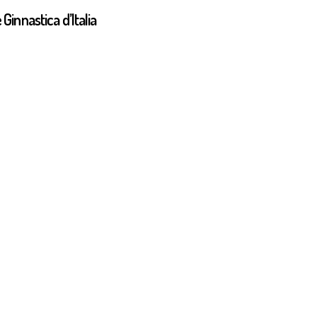
Ginnastica d’Italia
GAF 2026
al Eight A1 GA