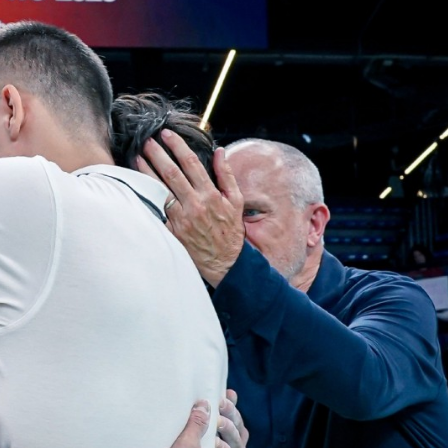
Partner Ufficiali di Federginnastica
ta Partner
CONI
Sport e Salute
Dipartimento per 