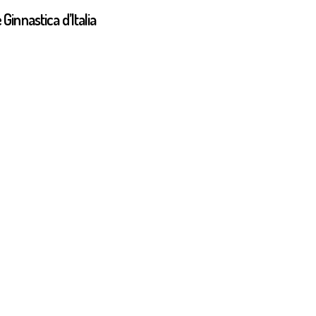
Ginnastica d’Italia
GAF 2026
al Eight A1 GA