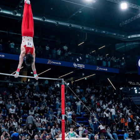
Partner Ufficiali di Federginnastica
ta Partner
CONI
Sport e Salute
Dipartimento per 