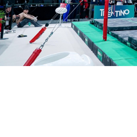
Forza,
eleganza,
Italia in mov