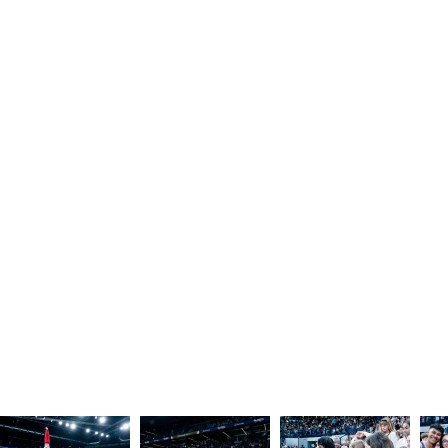
fas fa-
Testata registrata presso il Tribunale di Roma in data 3.5.2012 
Operatori di Comunicazione n. 22788
circle
Federazione Ginnastica d'Italia