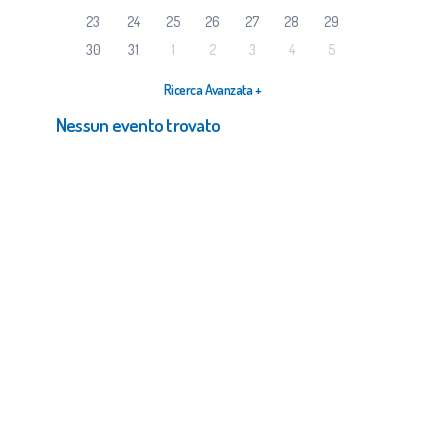
23
24
25
26
27
28
29
30
31
1
2
3
4
5
Ricerca Avanzata +
Nessun evento trovato