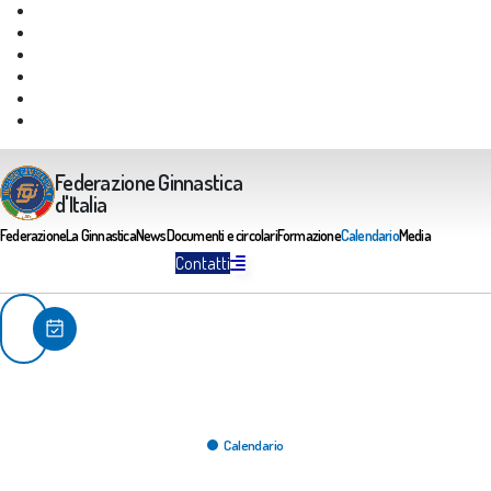
Giustizia Federale
Safeguarding
Federazione Trasparente
Assicurazione Multirischi
Area riservata FGI
Portale Servizi FGI
Federazione Ginnastica
d'Italia
Federazione
La Ginnastica
News
Documenti e circolari
Formazione
Calendario
Media
Contatti
Calendario