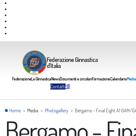
Giustizia Federale
Safeguarding
Federazione Trasparente
Assicurazione Multirischi
Area riservata FGI
Portale Servizi FGI
Federazione Ginnastica
d'Italia
Federazione
La Ginnastica
News
Documenti e circolari
Formazione
Calendario
Media
Contatti
Home
Media
Photogallery
Bergamo - Final Eight A1 GAM/
Bergamo - Fin