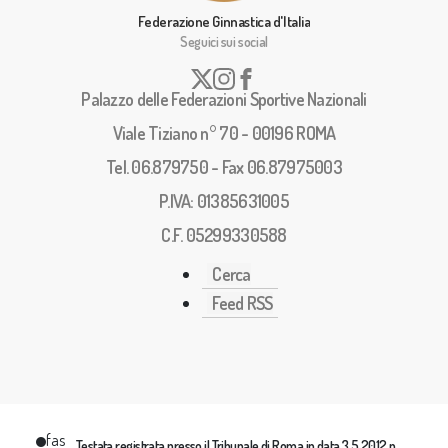
Federazione Ginnastica d'Italia
Seguici sui social
Palazzo delle Federazioni Sportive Nazionali
Viale Tiziano n° 70 - 00196 ROMA
Tel. 06.879750 - Fax 06.87975003
P.IVA: 01385631005
C.F. 05299330588
Cerca
Feed RSS
fas
Testata registrata presso il Tribunale di Roma in data 3.5.2012 n.