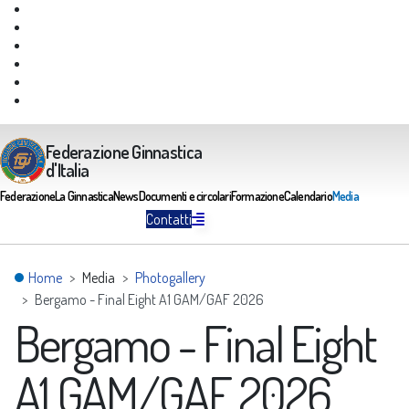
Giustizia Federale
Safeguarding
Federazione Trasparente
Assicurazione Multirischi
Area riservata FGI
Portale Servizi FGI
Federazione Ginnastica
d'Italia
Federazione
La Ginnastica
News
Documenti e circolari
Formazione
Calendario
Media
Contatti
Home
Media
Photogallery
Bergamo - Final Eight A1 GAM/GAF 2026
Bergamo - Final Eight
A1 GAM/GAF 2026