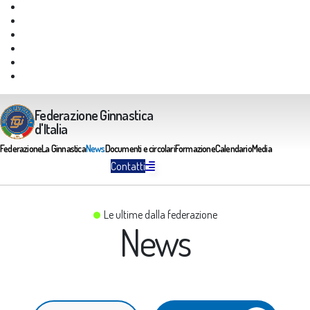
Giustizia Federale
Safeguarding
Federazione Trasparente
Assicurazione Multirischi
Area riservata FGI
Portale Servizi FGI
Federazione Ginnastica
d'Italia
Federazione
La Ginnastica
News
Documenti e circolari
Formazione
Calendario
Media
Contatti
Le ultime dalla federazione
News