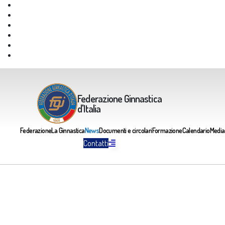
Giustizia Federale
Safeguarding
Federazione Trasparente
Assicurazione Multirischi
Area riservata FGI
Portale Servizi FGI
Federazione Ginnastica
d'Italia
Federazione
La Ginnastica
News
Documenti e circolari
Formazione
Calendario
Media
Contatti