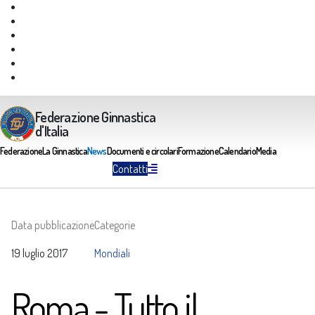
Giustizia Federale
Safeguarding
Federazione Trasparente
Assicurazione Multirischi
Area riservata FGI
Portale Servizi FGI
Federazione Ginnastica
d'Italia
Federazione
La Ginnastica
News
Documenti e circolari
Formazione
Calendario
Media
Contatti
Data pubblicazione
Categorie
19 luglio 2017
Mondiali
Roma - Tutto il