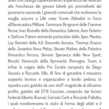
atleti che coniuga sapientemente l'esperienza dei veterani
alla freschezza dei giovani talenti più promettenti del
panorama nazionale. I ginnasti convocati che vestiranno la
maglia azzurra a Lille sono Yumin Abbadini in forza
all'Aeronautica Militare, Tommaso Brugnami delle Fiamme
Rosse, Ivan Brunello della Ginnastica Salerno, Ares Federici
e Stefano Patron entrambi portacolori della Spes Mestre,
Lay Giannini della A.G. Giovanile Ancona, Thomas Grasso
della Juventus Nova Melzo, Steven Matteo della Palestra
Ginnastica Ferrara, Simone Speranza della New Sport,
Niccolò Vannucchi della Gymnastic Romagna Team, e
infine la coppia della Pro Carate composta da Diego
Vazzola e Riccardo Villa. Al fine di garantire il massimo
supporto tecnico e organizzativo a bordo pedana, la
squadra sarà guidata da uno staff magistrale di altissimo
profilo, guidato dal DTN Cocciaro, composto dai tecnici
federali Alberto Busnari, Corrado Corti e Riccardo Pallotta,
i quali monitoreranno lo stato di forma degli atleti e il