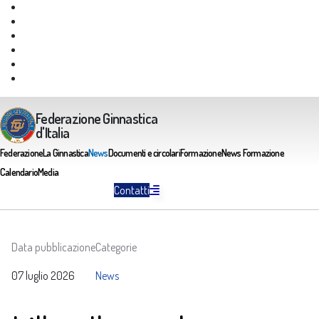
Giustizia Federale
Safeguarding
Federazione Trasparente
Assicurazione Multirischi
Area riservata FGI
Portale Servizi FGI
Federazione Ginnastica
d'Italia
Federazione
La Ginnastica
News
Documenti e circolari
Formazione
News Formazione
Calendario
Media
Contatti
Data pubblicazione
Categorie
07 luglio 2026
News