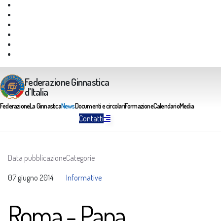
Giustizia Federale
Safeguarding
Federazione Trasparente
Assicurazione Multirischi
Area riservata FGI
Portale Servizi FGI
Federazione Ginnastica
d'Italia
Federazione
La Ginnastica
News
Documenti e circolari
Formazione
Calendario
Media
Contatti
Data pubblicazione
Categorie
07 giugno 2014
Informative
Roma - Papa