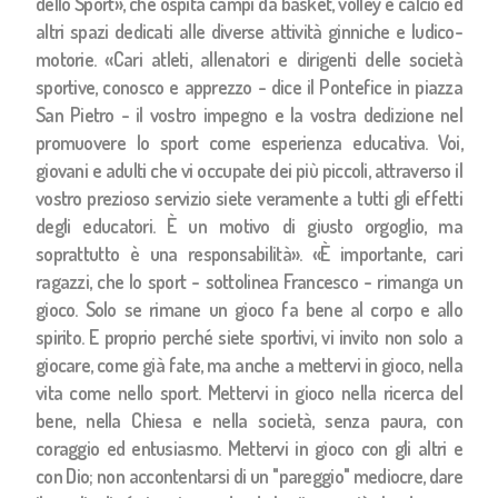
dello Sport», che ospita campi da basket, volley e calcio ed
altri spazi dedicati alle diverse attività ginniche e ludico-
motorie. «Cari atleti, allenatori e dirigenti delle società
sportive, conosco e apprezzo - dice il Pontefice in piazza
San Pietro - il vostro impegno e la vostra dedizione nel
promuovere lo sport come esperienza educativa. Voi,
giovani e adulti che vi occupate dei più piccoli, attraverso il
vostro prezioso servizio siete veramente a tutti gli effetti
degli educatori. È un motivo di giusto orgoglio, ma
soprattutto è una responsabilità». «È importante, cari
ragazzi, che lo sport - sottolinea Francesco - rimanga un
gioco. Solo se rimane un gioco fa bene al corpo e allo
spirito. E proprio perché siete sportivi, vi invito non solo a
giocare, come già fate, ma anche a mettervi in gioco, nella
vita come nello sport. Mettervi in gioco nella ricerca del
bene, nella Chiesa e nella società, senza paura, con
coraggio ed entusiasmo. Mettervi in gioco con gli altri e
con Dio; non accontentarsi di un "pareggio" mediocre, dare