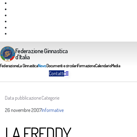
Giustizia Federale
Safeguarding
Federazione Trasparente
Assicurazione Multirischi
Area riservata FGI
Portale Servizi FGI
Federazione Ginnastica
d'Italia
Federazione
La Ginnastica
News
Documenti e circolari
Formazione
Calendario
Media
Contatti
Data pubblicazione
Categorie
26 novembre 2007
Informative
LA FREDDY