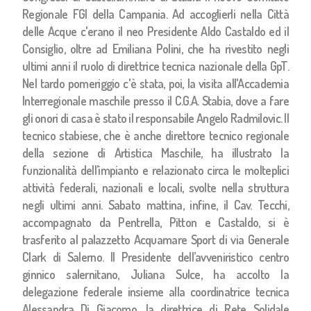
Regionale FGI della Campania. Ad accoglierli nella Città
delle Acque c'erano il neo Presidente Aldo Castaldo ed il
Consiglio, oltre ad Emiliana Polini, che ha rivestito negli
ultimi anni il ruolo di direttrice tecnica nazionale della GpT.
Nel tardo pomeriggio c'è stata, poi, la visita all'Accademia
Interregionale maschile presso il C.G.A. Stabia, dove a fare
gli onori di casa è stato il responsabile Angelo Radmilovic. Il
tecnico stabiese, che è anche direttore tecnico regionale
della sezione di Artistica Maschile, ha illustrato la
funzionalità dell’impianto e relazionato circa le molteplici
attività federali, nazionali e locali, svolte nella struttura
negli ultimi anni. Sabato mattina, infine, il Cav. Tecchi,
accompagnato da Pentrella, Pitton e Castaldo, si è
trasferito al palazzetto Acquamare Sport di via Generale
Clark di Salerno. Il Presidente dell’avveniristico centro
ginnico salernitano, Juliana Sulce, ha accolto la
delegazione federale insieme alla coordinatrice tecnica
Alessandra Di Giacomo, la direttrice di Rete Solidale