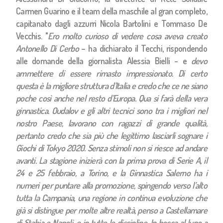
Carmen Guarino e il team della maschile al gran completo,
capitanato dagli azzurri Nicola Bartolini e Tommaso De
Vecchis. "
Ero molto curioso di vedere cosa aveva creato
Antonello Di Cerbo
– ha dichiarato il Tecchi, rispondendo
alle domande della giornalista Alessia Bielli - e
devo
ammettere di essere rimasto impressionato. Di certo
questa è la migliore struttura d’Italia e credo che ce ne siano
poche così anche nel resto d’Europa. Qua si farà della vera
ginnastica. Oudalov e gli altri tecnici sono tra i migliori nel
nostro Paese, lavorano con ragazzi di grande qualità,
pertanto credo che sia più che legittimo lasciarli sognare i
Giochi di Tokyo 2020. Senza stimoli non si riesce ad andare
avanti. La stagione inizierà con la prima prova di Serie A, il
24 e 25 febbraio, a Torino, e la Ginnastica Salerno ha i
numeri per puntare alla promozione, spingendo verso l’alto
tutta la Campania, una regione in continua evoluzione che
già si distingue per molte altre realtà, penso a Castellamare
di Stabia e Napoli, e in tutte le discipline. In bocca al lupo a