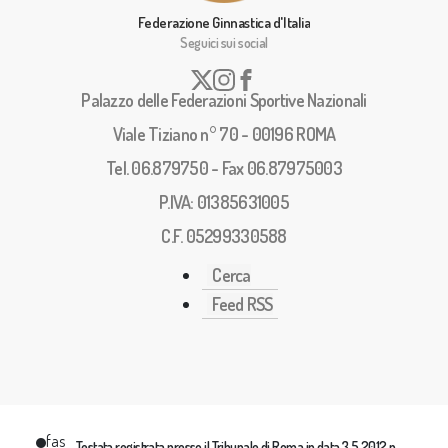
Federazione Ginnastica d'Italia
Seguici sui social
Palazzo delle Federazioni Sportive Nazionali
Viale Tiziano n° 70 - 00196 ROMA
Tel. 06.879750 - Fax 06.87975003
P.IVA: 01385631005
C.F. 05299330588
Cerca
Feed RSS
fas
Testata registrata presso il Tribunale di Roma in data 3.5.2012 n.