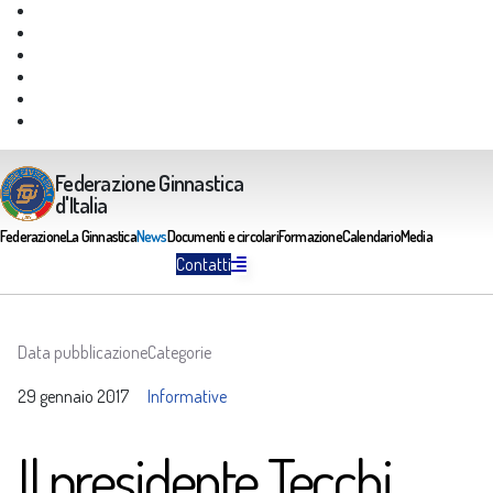
Giustizia Federale
Safeguarding
Federazione Trasparente
Assicurazione Multirischi
Area riservata FGI
Portale Servizi FGI
Federazione Ginnastica
d'Italia
Federazione
La Ginnastica
News
Documenti e circolari
Formazione
Calendario
Media
Contatti
Data pubblicazione
Categorie
29 gennaio 2017
Informative
Il presidente Tecchi