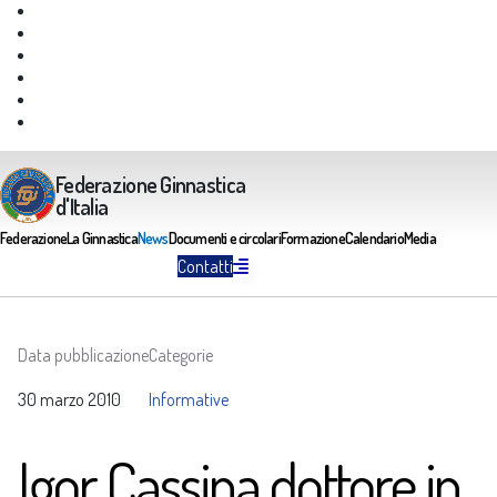
Giustizia Federale
Safeguarding
Federazione Trasparente
Assicurazione Multirischi
Area riservata FGI
Portale Servizi FGI
Federazione Ginnastica
d'Italia
Federazione
La Ginnastica
News
Documenti e circolari
Formazione
Calendario
Media
Contatti
Data pubblicazione
Categorie
30 marzo 2010
Informative
Igor Cassina dottore in