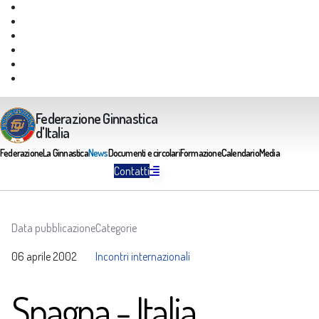
Giustizia Federale
Safeguarding
Federazione Trasparente
Assicurazione Multirischi
Area riservata FGI
Portale Servizi FGI
Federazione Ginnastica
d'Italia
Federazione
La Ginnastica
News
Documenti e circolari
Formazione
Calendario
Media
Contatti
Data pubblicazione
Categorie
06 aprile 2002
Incontri internazionali
Spagna - Italia