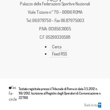
Palazzo delle Federazioni Sportive Nazionali
Viale Tiziano n° 70 - 00196 ROMA
Tel. 06.879750 - Fax 06.87975003
P.IVA: 01385631005
C.F. 05299330588
Cerca
Feed RSS
fas
Testata registrata presso il Tribunale di Roma in data 3.5.2012 n.
fa-
119/2012. Iscrizione al Registro degli Operatori di Comunicazione n.
22788
circle
Back to top