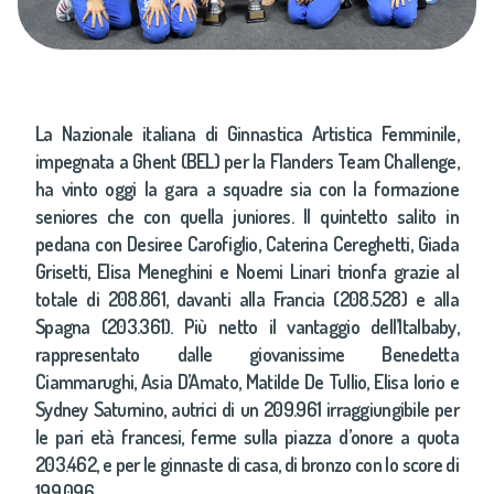
La Nazionale italiana di Ginnastica Artistica Femminile,
impegnata a Ghent (BEL) per la Flanders Team Challenge,
ha vinto oggi la gara a squadre sia con la formazione
seniores che con quella juniores. Il quintetto salito in
pedana con Desiree Carofiglio, Caterina Cereghetti, Giada
Grisetti, Elisa Meneghini e Noemi Linari trionfa grazie al
totale di 208.861, davanti alla Francia (208.528) e alla
Spagna (203.361). Più netto il vantaggio dell’Italbaby,
rappresentato dalle giovanissime Benedetta
Ciammarughi, Asia D’Amato, Matilde De Tullio, Elisa Iorio e
Sydney Saturnino, autrici di un 209.961 irraggiungibile per
le pari età francesi, ferme sulla piazza d’onore a quota
203.462, e per le ginnaste di casa, di bronzo con lo score di
199.096.