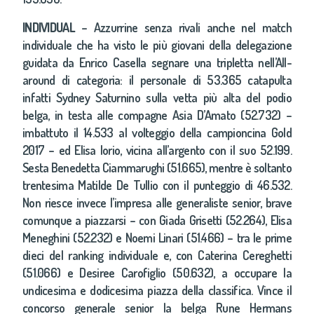
INDIVIDUAL
– Azzurrine senza rivali anche nel match
individuale che ha visto le più giovani della delegazione
guidata da Enrico Casella segnare una tripletta nell’All-
around di categoria: il personale di 53.365 catapulta
infatti Sydney Saturnino sulla vetta più alta del podio
belga, in testa alle compagne Asia D’Amato (52.732) –
imbattuto il 14.533 al volteggio della campioncina Gold
2017 – ed Elisa Iorio, vicina all’argento con il suo 52.199.
Sesta Benedetta Ciammarughi (51.665), mentre è soltanto
trentesima Matilde De Tullio con il punteggio di 46.532.
Non riesce invece l’impresa alle generaliste senior, brave
comunque a piazzarsi – con Giada Grisetti (52.264), Elisa
Meneghini (52.232) e Noemi Linari (51.466) – tra le prime
dieci del ranking individuale e, con Caterina Cereghetti
(51.066) e Desiree Carofiglio (50.632), a occupare la
undicesima e dodicesima piazza della classifica. Vince il
concorso generale senior la belga Rune Hermans