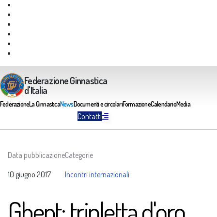
Giustizia Federale
Safeguarding
Federazione Trasparente
Assicurazione Multirischi
Area riservata FGI
Portale Servizi FGI
Federazione Ginnastica
d'Italia
Federazione
La Ginnastica
News
Documenti e circolari
Formazione
Calendario
Media
Contatti
Data pubblicazione
Categorie
10 giugno 2017
Incontri internazionali
Ghent: tripletta d'oro