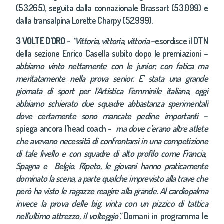
(53.265), seguita dalla connazionale Brassart (53.099) e
dalla transalpina Lorette Charpy (52.999).
3 VOLTE D'ORO
-
“Vittoria, vittoria, vittoria
–esordisce il DTN
della sezione Enrico Casella subito dopo le premiazioni –
abbiamo vinto nettamente con le junior; con fatica ma
meritatamente nella prova senior. E’ stata una grande
giornata di sport per l’Artistica Femminile italiana, oggi
abbiamo schierato due squadre abbastanza sperimentali
dove certamente sono mancate pedine importanti
–
spiega ancora l’head coach -
ma dove c’erano altre atlete
che avevano necessità di confrontarsi in una competizione
di tale livello e con squadre di alto profilo come Francia,
Spagna e Belgio. Ripeto, le giovani hanno praticamente
dominato la scena, a parte qualche imprevisto alla trave che
però ha visto le ragazze reagire alla grande. Al cardiopalma
invece la prova delle big, vinta con un pizzico di tattica
nell’ultimo attrezzo, il volteggio”.
Domani in programma le