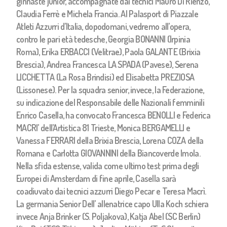
ginnaste junior, accompagnate dai tecnici Mauro Di Rienzo,
Claudia Ferrè e Michela Francia. Al Palasport di Piazzale
Atleti Azzurri d’Italia, dopodomani, vedremo all’opera,
contro le pari età tedesche, Georgia BONANNI (Irpinia
Roma), Erika ERBACCI (Velitrae), Paola GALANTE (Brixia
Brescia), Andrea Francesca LA SPADA (Pavese), Serena
LICCHETTA (La Rosa Brindisi) ed Elisabetta PREZIOSA
(Lissonese). Per la squadra senior, invece, la Federazione,
su indicazione del Responsabile delle Nazionali femminili
Enrico Casella, ha convocato Francesca BENOLLI e Federica
MACRI’ dell’Artistica 81 Trieste, Monica BERGAMELLI e
Vanessa FERRARI della Brixia Brescia, Lorena COZA della
Romana e Carlotta GIOVANNINI della Biancoverde Imola.
Nella sfida estense, valida come ultimo test prima degli
Europei di Amsterdam di fine aprile, Casella sarà
coadiuvato dai tecnici azzurri Diego Pecar e Teresa Macrì.
La germania Senior Dell’ allenatrice capo Ulla Koch schiera
invece Anja Brinker (S. Poljakova), Katja Abel (SC Berlin)