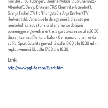
Kim Bui (TSG Tübingen), Joeline Möbius (TuS Chemnitz-
Altendorf), Jenny Brunner (TuS Chemnitz-Altendorf),
Svenja Hickel (TV Hoffnungstal) e Anja Brinker (TV
Herkenrath). L’arrivo delle delegazioni è previsto per
mercoledì, con due turni di allenamento domani
pomeriggio e giovedì, mentre la gara avrà inizio alle 20.30.
Una sintesi in differita di Italia – Germania andrà in onda
su Rai Sport Satellite giovedì 12 dalle 18.00 alle 18.30 ed in
replica venerdì 13, dalle 17.30 alle 18.00.
Link
http://www.pgf-fe.com/Eventi.htm