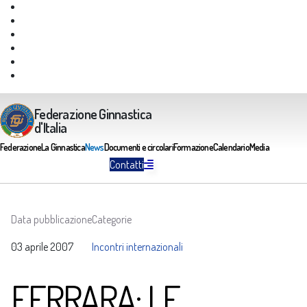
Giustizia Federale
Safeguarding
Federazione Trasparente
Assicurazione Multirischi
Area riservata FGI
Portale Servizi FGI
Federazione Ginnastica
d'Italia
Federazione
La Ginnastica
News
Documenti e circolari
Formazione
Calendario
Media
Contatti
Data pubblicazione
Categorie
03 aprile 2007
Incontri internazionali
FERRARA: LE