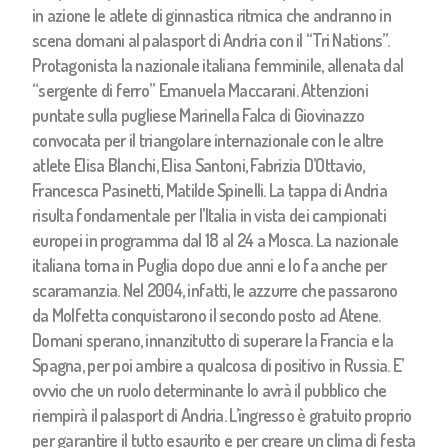
in azione le atlete di ginnastica ritmica che andranno in
scena domani al palasport di Andria con il “Tri Nations”.
Protagonista la nazionale italiana femminile, allenata dal
“sergente di ferro” Emanuela Maccarani. Attenzioni
puntate sulla pugliese Marinella Falca di Giovinazzo
convocata per il triangolare internazionale con le altre
atlete Elisa Blanchi, Elisa Santoni, Fabrizia D’Ottavio,
Francesca Pasinetti, Matilde Spinelli. La tappa di Andria
risulta fondamentale per l’Italia in vista dei campionati
europei in programma dal 18 al 24 a Mosca. La nazionale
italiana torna in Puglia dopo due anni e lo fa anche per
scaramanzia. Nel 2004, infatti, le azzurre che passarono
da Molfetta conquistarono il secondo posto ad Atene.
Domani sperano, innanzitutto di superare la Francia e la
Spagna, per poi ambire a qualcosa di positivo in Russia. E’
ovvio che un ruolo determinante lo avrà il pubblico che
riempirà il palasport di Andria. L’ingresso è gratuito proprio
per garantire il tutto esaurito e per creare un clima di festa