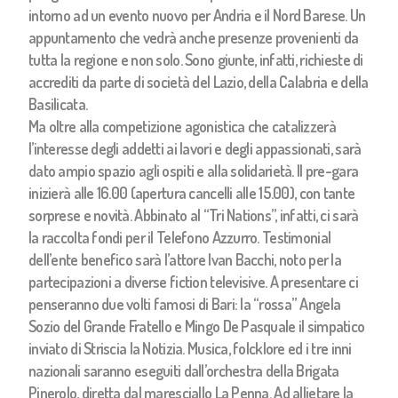
intorno ad un evento nuovo per Andria e il Nord Barese. Un
appuntamento che vedrà anche presenze provenienti da
tutta la regione e non solo. Sono giunte, infatti, richieste di
accrediti da parte di società del Lazio, della Calabria e della
Basilicata.
Ma oltre alla competizione agonistica che catalizzerà
l’interesse degli addetti ai lavori e degli appassionati, sarà
dato ampio spazio agli ospiti e alla solidarietà. Il pre-gara
inizierà alle 16.00 (apertura cancelli alle 15.00), con tante
sorprese e novità. Abbinato al “Tri Nations”, infatti, ci sarà
la raccolta fondi per il Telefono Azzurro. Testimonial
dell’ente benefico sarà l’attore Ivan Bacchi, noto per la
partecipazioni a diverse fiction televisive. A presentare ci
penseranno due volti famosi di Bari: la “rossa” Angela
Sozio del Grande Fratello e Mingo De Pasquale il simpatico
inviato di Striscia la Notizia. Musica, folcklore ed i tre inni
nazionali saranno eseguiti dall’orchestra della Brigata
Pinerolo, diretta dal maresciallo La Penna. Ad allietare la