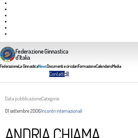
Giustizia Federale
Safeguarding
Federazione Trasparente
Assicurazione Multirischi
Area riservata FGI
Portale Servizi FGI
Federazione Ginnastica
d'Italia
Federazione
La Ginnastica
News
Documenti e circolari
Formazione
Calendario
Media
Contatti
Data pubblicazione
Categorie
01 settembre 2006
Incontri internazionali
ANDRIA CHIAMA