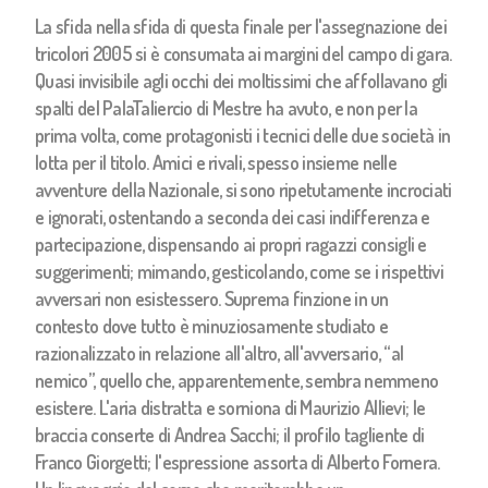
La sfida nella sfida di questa finale per l'assegnazione dei
tricolori 2005 si è consumata ai margini del campo di gara.
Quasi invisibile agli occhi dei moltissimi che affollavano gli
spalti del PalaTaliercio di Mestre ha avuto, e non per la
prima volta, come protagonisti i tecnici delle due società in
lotta per il titolo. Amici e rivali, spesso insieme nelle
avventure della Nazionale, si sono ripetutamente incrociati
e ignorati, ostentando a seconda dei casi indifferenza e
partecipazione, dispensando ai propri ragazzi consigli e
suggerimenti; mimando, gesticolando, come se i rispettivi
avversari non esistessero. Suprema finzione in un
contesto dove tutto è minuziosamente studiato e
razionalizzato in relazione all'altro, all'avversario, “al
nemico”, quello che, apparentemente, sembra nemmeno
esistere. L'aria distratta e sorniona di Maurizio Allievi; le
braccia conserte di Andrea Sacchi; il profilo tagliente di
Franco Giorgetti; l'espressione assorta di Alberto Fornera.