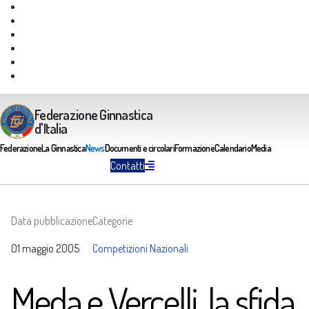
Giustizia Federale
Safeguarding
Federazione Trasparente
Assicurazione Multirischi
Area riservata FGI
Portale Servizi FGI
Federazione Ginnastica
d'Italia
Federazione
La Ginnastica
News
Documenti e circolari
Formazione
Calendario
Media
Contatti
Data pubblicazione
Categorie
01 maggio 2005
Competizioni Nazionali
Meda e Vercelli, la sfida