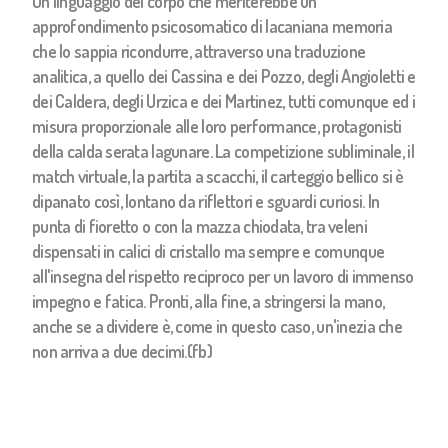
Un linguaggio del corpo che meriterebbe un
approfondimento psicosomatico di lacaniana memoria
che lo sappia ricondurre, attraverso una traduzione
analitica, a quello dei Cassina e dei Pozzo, degli Angioletti e
dei Caldera, degli Urzica e dei Martinez, tutti comunque ed i
misura proporzionale alle loro performance, protagonisti
della calda serata lagunare. La competizione subliminale, il
match virtuale, la partita a scacchi, il carteggio bellico si è
dipanato così, lontano da riflettori e sguardi curiosi. In
punta di fioretto o con la mazza chiodata, tra veleni
dispensati in calici di cristallo ma sempre e comunque
all'insegna del rispetto reciproco per un lavoro di immenso
impegno e fatica. Pronti, alla fine, a stringersi la mano,
anche se a dividere è, come in questo caso, un'inezia che
non arriva a due decimi.(fb)