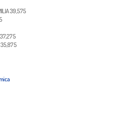
ILIA 39,575
5
 37,275
 35,875
tmica