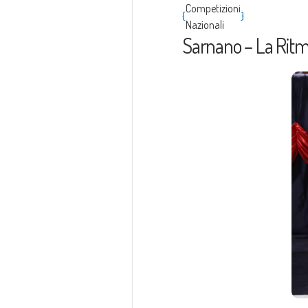
Competizioni
{
}
Nazionali
Sarnano – La Ritmi