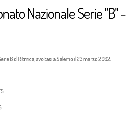
ato Nazionale Serie "B" -
Serie B di Ritmica, svoltasi a Salerno il 23 marzo 2002.
75
5
8