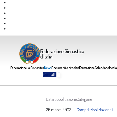
Giustizia Federale
Safeguarding
Federazione Trasparente
Assicurazione Multirischi
Area riservata FGI
Portale Servizi FGI
Federazione Ginnastica
d'Italia
Federazione
La Ginnastica
News
Documenti e circolari
Formazione
Calendario
Media
Contatti
Data pubblicazione
Categorie
26 marzo 2002
Competizioni Nazionali