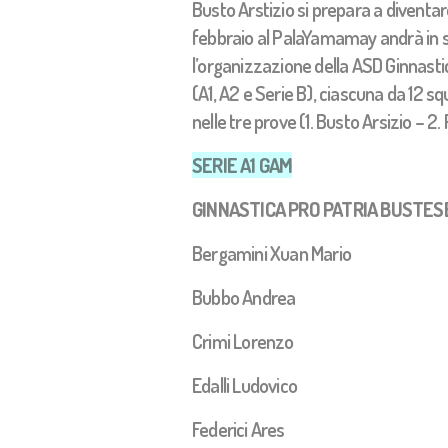
Busto Arstizio si prepara a diventare
febbraio al PalaYamamay andrà in 
l’organizzazione della ASD Ginnastic
(A1, A2 e Serie B), ciascuna da 12 
nelle tre prove (1. Busto Arsizio –
SERIE A1 GAM
GINNASTICA PRO PATRIA BUSTES
Bergamini Xuan Mario
Bubbo Andrea
Crimi Lorenzo
Edalli Ludovico
Federici Ares