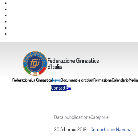
Giustizia Federale
Safeguarding
Federazione Trasparente
Assicurazione Multirischi
Area riservata FGI
Portale Servizi FGI
Federazione Ginnastica
d'Italia
Federazione
La Ginnastica
News
Documenti e circolari
Formazione
Calendario
Media
Contatti
Data pubblicazione
Categorie
20 febbraio 2019
Competizioni Nazionali