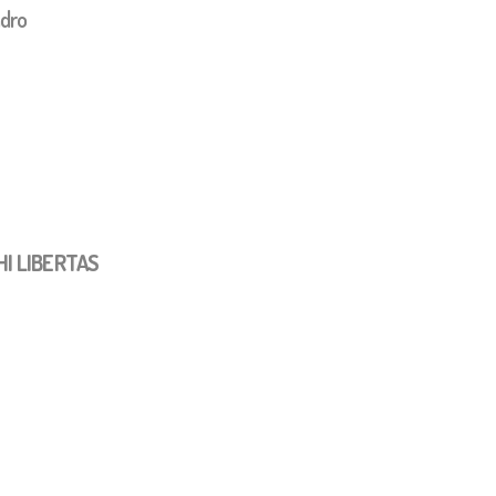
ndro
I LIBERTAS