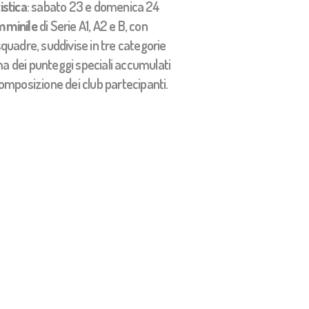
istica
: sabato 23 e domenica 24
mminile
di Serie A1, A2 e B, con
quadre, suddivise in tre categorie
ma dei punteggi speciali accumulati
composizione dei club partecipanti.