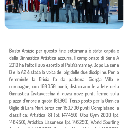
Busto Arsizio per questo fine settimana è stata capitale
della Ginnastica Artistica azzurra. Il campionato di Serie A
2019 ha fatto il suo esordio al PalaYamamay. Dopo La serie
B e la A2 è stata la volta dei big delle due discipline. Per la
femminile la Brixia fa da padrona. Giorgia Villa e
compagne, con 160.050 punti, distaccano le atlete della
Ginnastica Civitavecchia di quasi nove punti, ferme sulla
piazza d’onore a quota 151.900. Terzo posto per la Ginnica
Giglio di Lara Mori, terza con 150.700 punti. Completano la
classifica: Artistica ’81 (pt. 147.450), Olos Gym 2000 (pt.
146.450), Artistica Lissonese (pt. 146.250), World Sporting