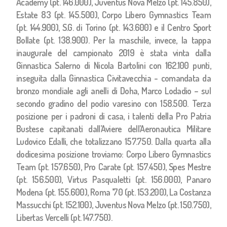
Academy (pt. 146.000), Juventus Nova Melzo (pt. 145.850),
Estate 83 (pt. 145.500), Corpo Libero Gymnastics Team
(pt. 144.900), S.G. di Torino (pt. 143.600) e il Centro Sport
Bollate (pt. 138.900). Per la maschile, invece, la tappa
inaugurale del campionato 2019 è stata vinta dalla
Ginnastica Salerno di Nicola Bartolini con 162.100 punti,
inseguita dalla Ginnastica Civitavecchia - comandata da
bronzo mondiale agli anelli di Doha, Marco Lodadio – sul
secondo gradino del podio varesino con 158.500. Terza
posizione per i padroni di casa, i talenti della Pro Patria
Bustese capitanati dall’Aviere dell’Aeronautica Militare
Ludovico Edalli, che totalizzano 157.750. Dalla quarta alla
dodicesima posizione troviamo: Corpo Libero Gymnastics
Team (pt. 157.650), Pro Carate (pt. 157.450), Spes Mestre
(pt. 156.500), Virtus Pasqualetti (pt. 156.000), Panaro
Modena (pt. 155.600), Roma ’70 (pt. 153.200), La Costanza
Massucchi (pt. 152.100), Juventus Nova Melzo (pt. 150.750),
Libertas Vercelli (pt. 147.750).