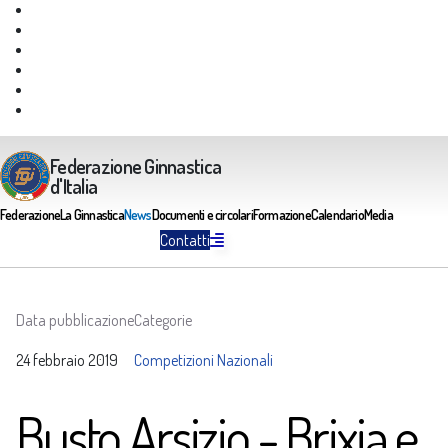
Giustizia Federale
Safeguarding
Federazione Trasparente
Assicurazione Multirischi
Area riservata FGI
Portale Servizi FGI
Federazione Ginnastica
d'Italia
Federazione
La Ginnastica
News
Documenti e circolari
Formazione
Calendario
Media
Contatti
Data pubblicazione
Categorie
24 febbraio 2019
Competizioni Nazionali
Busto Arsizio - Brixia e