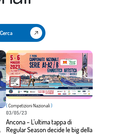
Cerca
Dettagli
{
Competizioni Nazionali
}
03/05/23
Ancona – L’ultima tappa di
Regular Season decide le big della
o