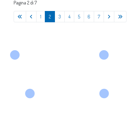
Pagina 2 di 7
1
2
3
4
5
6
7