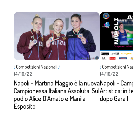
Dettagli
Dettagli
{
Competizioni Nazionali
}
{
Competizioni Naz
14/10/22
14/10/22
Napoli - Martina Maggio è la nuova
Napoli - Camp
Campionessa Italiana Assoluta. Sul
Artistica: in
podio Alice D'Amato e Manila
dopo Gara 1
Esposito