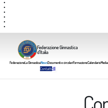
Giustizia Federale
Safeguarding
Federazione Trasparente
Assicurazione Multirischi
Area riservata FGI
Portale Servizi FGI
Federazione Ginnastica
d'Italia
Federazione
La Ginnastica
News
Documenti e circolari
Formazione
Calendario
Media
Contatti
Com