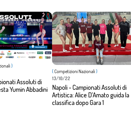
ionali
}
Dettagli
{
Competizioni Nazionali
}
13/10/22
ionati Assoluti di
Napoli - Campionati Assoluti di
 testa Yumin Abbadini
Artistica: Alice D'Amato guida la
classifica dopo Gara 1