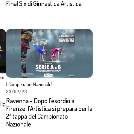
Final Six di Ginnastica Artistica
a
Dettagli
{
Competizioni Nazionali
}
23/02/23
Ravenna - Dopo l'esordio a
lla
Firenze, l'Artistica si prepara per la
2ª tappa del Campionato
Nazionale