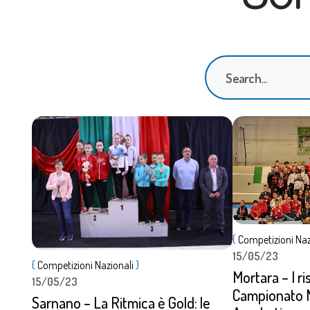
Dettagli
{
Competizioni Naz
15/05/23
Dettagli
{
Competizioni Nazionali
}
Mortara – I ris
15/05/23
Campionato N
Sarnano – La Ritmica è Gold: le