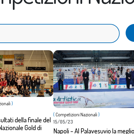
ionali
}
Dettagli
{
Competizioni Nazionali
}
ultati della finale del
15/05/23
azionale Gold di
Napoli – Al Palavesuvio la megli