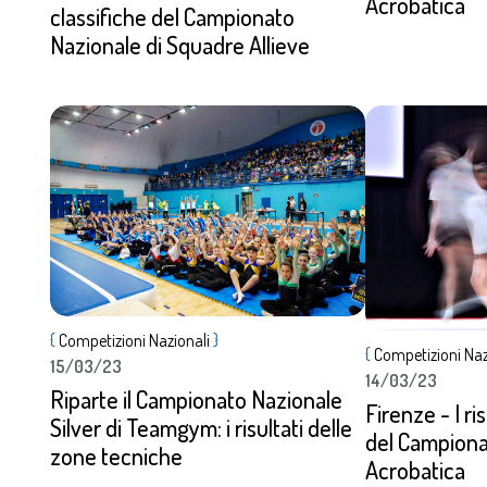
Acrobatica
classifiche del Campionato
Nazionale di Squadre Allieve
Dettagli
{
Competizioni Nazionali
}
Dettagli
{
Competizioni Naz
15/03/23
14/03/23
Riparte il Campionato Nazionale
Firenze - I ri
Silver di Teamgym: i risultati delle
del Campiona
zone tecniche
Acrobatica