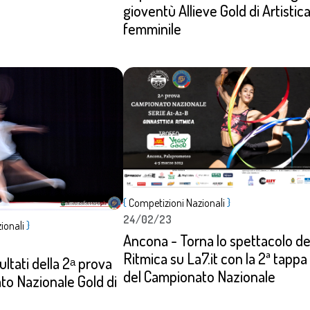
gioventù Allieve Gold di Artistic
femminile
Dettagli
{
Competizioni Nazionali
}
24/02/23
ionali
}
Ancona - Torna lo spettacolo de
Ritmica su La7.it con la 2ª tappa
sultati della 2ᵃ prova
del Campionato Nazionale
to Nazionale Gold di