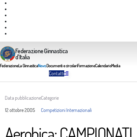
Giustizia Federale
Safeguarding
Federazione Trasparente
Assicurazione Multirischi
Area riservata FGI
Portale Servizi FGI
Federazione Ginnastica
d'Italia
Federazione
La Ginnastica
News
Documenti e circolari
Formazione
Calendario
Media
Contatti
Data pubblicazione
Categorie
12 ottobre 2005
Competizioni Internazionali
Aerobica: CAMPIONATI