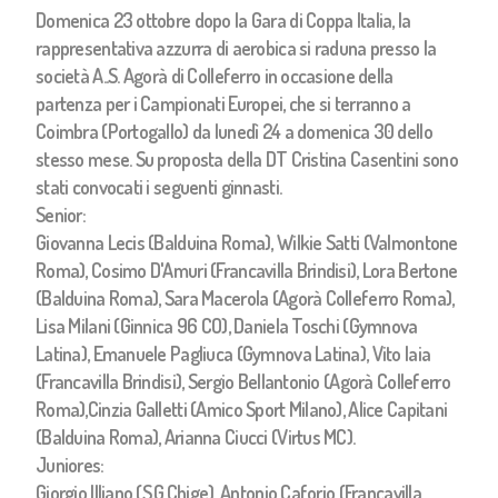
Domenica 23 ottobre dopo la Gara di Coppa Italia, la
rappresentativa azzurra di aerobica si raduna presso la
società A..S. Agorà di Colleferro in occasione della
partenza per i Campionati Europei, che si terranno a
Coimbra (Portogallo) da lunedì 24 a domenica 30 dello
stesso mese. Su proposta della DT Cristina Casentini sono
stati convocati i seguenti ginnasti.
Senior:
Giovanna Lecis (Balduina Roma), Wilkie Satti (Valmontone
Roma), Cosimo D'Amuri (Francavilla Brindisi), Lora Bertone
(Balduina Roma), Sara Macerola (Agorà Colleferro Roma),
Lisa Milani (Ginnica 96 CO), Daniela Toschi (Gymnova
Latina), Emanuele Pagliuca (Gymnova Latina), Vito Iaia
(Francavilla Brindisi), Sergio Bellantonio (Agorà Colleferro
Roma),Cinzia Galletti (Amico Sport Milano), Alice Capitani
(Balduina Roma), Arianna Ciucci (Virtus MC).
Juniores:
Giorgio Illiano (S.G.Chige), Antonio Caforio (Francavilla