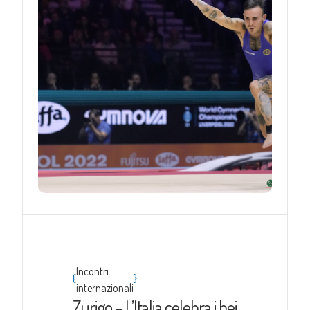
Incontri
{
}
internazionali
Zurigo – L’Italia celebra i bei