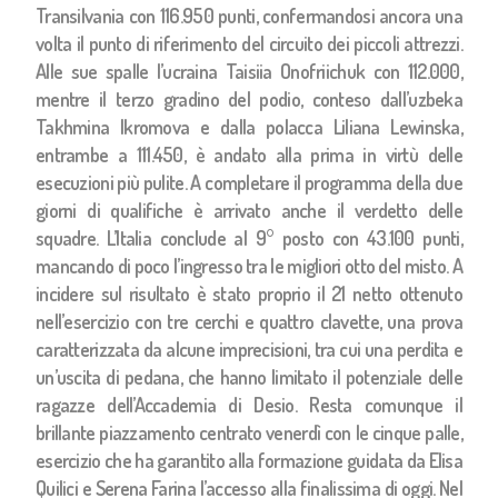
Transilvania con 116.950 punti, confermandosi ancora una
volta il punto di riferimento del circuito dei piccoli attrezzi.
Alle sue spalle l’ucraina Taisiia Onofriichuk con 112.000,
mentre il terzo gradino del podio, conteso dall’uzbeka
Takhmina Ikromova e dalla polacca Liliana Lewinska,
entrambe a 111.450, è andato alla prima in virtù delle
esecuzioni più pulite. A completare il programma della due
giorni di qualifiche è arrivato anche il verdetto delle
squadre. L’Italia conclude al 9° posto con 43.100 punti,
mancando di poco l’ingresso tra le migliori otto del misto. A
incidere sul risultato è stato proprio il 21 netto ottenuto
nell’esercizio con tre cerchi e quattro clavette, una prova
caratterizzata da alcune imprecisioni, tra cui una perdita e
un’uscita di pedana, che hanno limitato il potenziale delle
ragazze dell’Accademia di Desio. Resta comunque il
brillante piazzamento centrato venerdì con le cinque palle,
esercizio che ha garantito alla formazione guidata da Elisa
Quilici e Serena Farina l’accesso alla finalissima di oggi. Nel