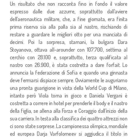
Un risultato che non racconta fino in fondo il valore
espresso dalle due azzurre, soprattutto dall’aviere
dell’aeronautica militare, che, a fine giornata, era finita
prima riserva sia alla palla sia al nastro, rischiando di
restare a guardare le migliori otto per una manciata di
decimi. Poi la sorpresa, stamani, la bulgara Dara
Stoyanova, ottava all-arounder con 107.700, settima al
cerchio con 28.100 e, soprattutto, terza qualificata al
nastro con 26.900, è stata costretta a dare forfait. Lo
annuncia la federazione di Sofia e quando una ginnasta
deve fermarsi dispiace sempre. Ovviamente le auguriamo
una pronta guarigione in vista della World Cup di Milano,
intanto però Viola torna in gioco e Daniela Vergani è
costretta a correre in hotel per prenderle il body e il nastro
della figlia, se allena alla Forza e Coraggio dall’inizio della
sua carriera. In testa alla classifica dei quattro attrezzi non
ci sono state sorprese. La campionessa olimpica, mondiale
ed europea Darja Varfolomeev si aggiudica il titolo in