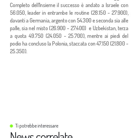
Completo dell’Insieme il successo è andato a Israele con
56.050, leader in entrambe le routine (28.150 - 27.900),
davanti a Germania, argento con 54.300 e seconda sia alle
palle, sia nel misto (26.900 - 27.400) e Uzbekistan, terza
a quota 49.750 (24.050 - 25.700), mentre ai piedi del
podio ha concluso la Polonia, staccata con 47.150 (21.800 -
25.350).
Ti potrebbe interessare
News correlate