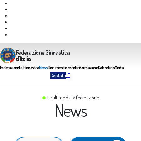
Giustizia Federale
Safeguarding
Federazione Trasparente
Assicurazione Multirischi
Area riservata FGI
Portale Servizi FGI
Federazione Ginnastica
d'Italia
Federazione
La Ginnastica
News
Documenti e circolari
Formazione
Calendario
Media
Contatti
Le ultime dalla federazione
News