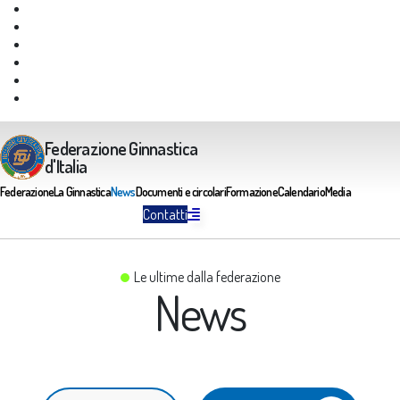
Giustizia Federale
Safeguarding
Federazione Trasparente
Assicurazione Multirischi
Area riservata FGI
Portale Servizi FGI
Federazione Ginnastica
d'Italia
Federazione
La Ginnastica
News
Documenti e circolari
Formazione
Calendario
Media
Contatti
Le ultime dalla federazione
News