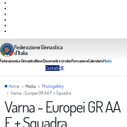
Giustizia Federale
Safeguarding
Federazione Trasparente
Assicurazione Multirischi
Area riservata FGI
Portale Servizi FGI
Federazione Ginnastica
d'Italia
Federazione
La Ginnastica
News
Documenti e circolari
Formazione
Calendario
Media
Contatti
Home
Media
Photogallery
Varna - Europei GR AA F + Squadra
Varna - Europei GR AA
F + Squadra