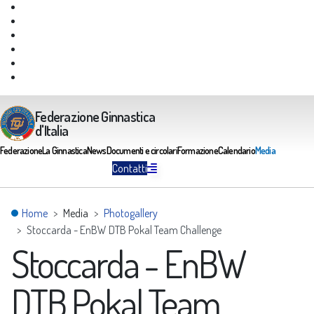
Giustizia Federale
Safeguarding
Federazione Trasparente
Assicurazione Multirischi
Area riservata FGI
Portale Servizi FGI
Federazione Ginnastica
d'Italia
Federazione
La Ginnastica
News
Documenti e circolari
Formazione
Calendario
Media
Contatti
Home
Media
Photogallery
Stoccarda - EnBW DTB Pokal Team Challenge
Stoccarda - EnBW
DTB Pokal Team