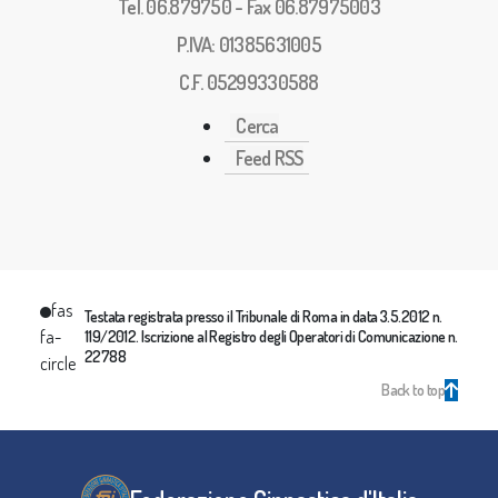
Tel. 06.879750 - Fax 06.87975003
P.IVA: 01385631005
C.F. 05299330588
Cerca
Feed RSS
fas
Testata registrata presso il Tribunale di Roma in data 3.5.2012 n.
fa-
119/2012. Iscrizione al Registro degli Operatori di Comunicazione n.
22788
circle
Back to top