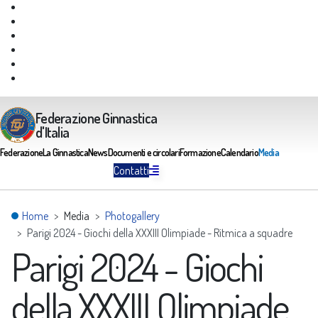
Giustizia Federale
Safeguarding
Federazione Trasparente
Assicurazione Multirischi
Area riservata FGI
Portale Servizi FGI
Federazione Ginnastica
d'Italia
Federazione
La Ginnastica
News
Documenti e circolari
Formazione
Calendario
Media
Contatti
Home
Media
Photogallery
Parigi 2024 - Giochi della XXXIII Olimpiade - Ritmica a squadre
Parigi 2024 - Giochi
della XXXIII Olimpiade