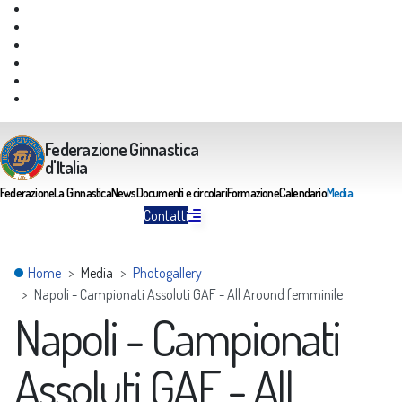
Giustizia Federale
Safeguarding
Federazione Trasparente
Assicurazione Multirischi
Area riservata FGI
Portale Servizi FGI
Federazione Ginnastica
d'Italia
Federazione
La Ginnastica
News
Documenti e circolari
Formazione
Calendario
Media
Contatti
Home
Media
Photogallery
Napoli - Campionati Assoluti GAF - All Around femminile
Napoli - Campionati
Assoluti GAF - All