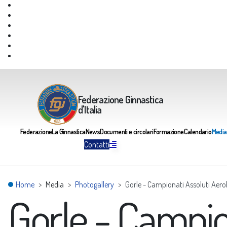
Giustizia Federale
Safeguarding
Federazione Trasparente
Assicurazione Multirischi
Area riservata FGI
Portale Servizi FGI
Federazione Ginnastica
d'Italia
Federazione
La Ginnastica
News
Documenti e circolari
Formazione
Calendario
Media
Contatti
Home
Media
Photogallery
Gorle - Campionati Assoluti Aero
Gorle - Campio