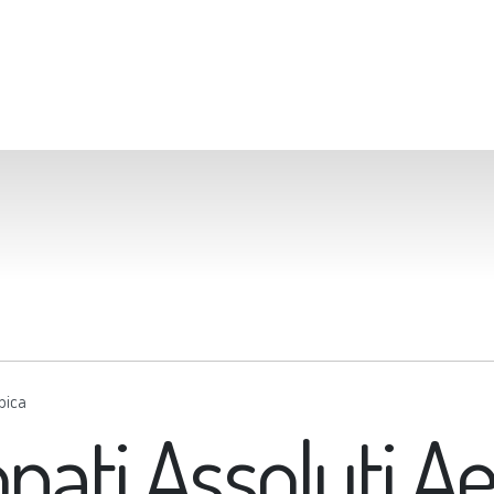
bica
nati Assoluti A