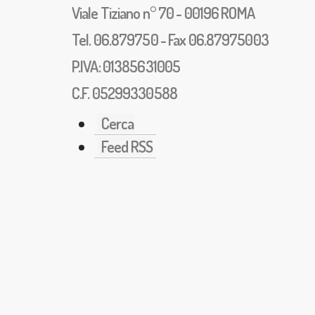
Viale Tiziano n° 70 - 00196 ROMA
Tel. 06.879750 - Fax 06.87975003
P.IVA: 01385631005
C.F. 05299330588
Cerca
Feed RSS