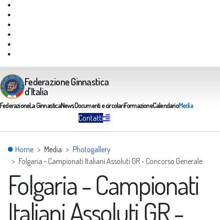
Giustizia Federale
Safeguarding
Federazione Trasparente
Assicurazione Multirischi
Area riservata FGI
Portale Servizi FGI
Federazione Ginnastica
d'Italia
Federazione
La Ginnastica
News
Documenti e circolari
Formazione
Calendario
Media
Contatti
Home
Media
Photogallery
Folgaria - Campionati Italiani Assoluti GR - Concorso Generale
Folgaria - Campionati
Italiani Assoluti GR -