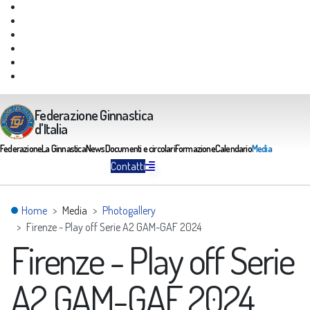
Giustizia Federale
Safeguarding
Federazione Trasparente
Assicurazione Multirischi
Area riservata FGI
Portale Servizi FGI
Federazione Ginnastica
d'Italia
Federazione
La Ginnastica
News
Documenti e circolari
Formazione
Calendario
Media
Contatti
Home
Media
Photogallery
Firenze - Play off Serie A2 GAM-GAF 2024
Firenze - Play off Serie
A2 GAM-GAF 2024