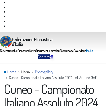
Giustizia Federale
Safeguarding
Federazione Trasparente
Assicurazione Multirischi
Area riservata FGI
Portale Servizi FGI
Federazione Ginnastica
d'Italia
Federazione
La Ginnastica
News
Documenti e circolari
Formazione
Calendario
Media
Contatti
Home
Media
Photogallery
Cuneo - Campionato Italiano Assoluto 2024 - All Around GAF
Cuneo - Campionato
Italiano Assoluto 2024