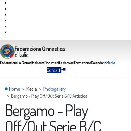
Giustizia Federale
Safeguarding
Federazione Trasparente
Assicurazione Multirischi
Area riservata FGI
Portale Servizi FGI
Federazione Ginnastica
d'Italia
Federazione
La Ginnastica
News
Documenti e circolari
Formazione
Calendario
Media
Contatti
Home
Media
Photogallery
Bergamo - Play Off/Out Serie B/C Artistica
Bergamo - Play
Off/Out Serie B/C