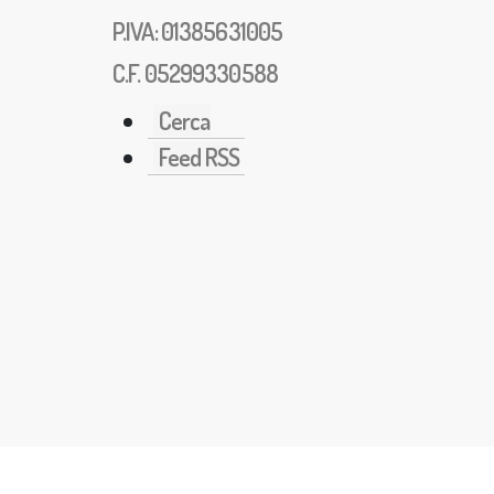
P.IVA: 01385631005
C.F. 05299330588
Cerca
Feed RSS