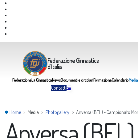
Giustizia Federale
Safeguarding
Federazione Trasparente
Assicurazione Multirischi
Area riservata FGI
Portale Servizi FGI
Federazione Ginnastica
d'Italia
Federazione
La Ginnastica
News
Documenti e circolari
Formazione
Calendario
Media
Contatti
Home
Media
Photogallery
Anversa (BEL) - Campionato Mondi
Anversa (BEL)