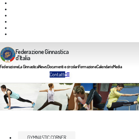
Giustizia Federale
Safeguarding
Federazione Trasparente
Assicurazione Multirischi
Area riservata FGI
Portale Servizi FGI
Federazione Ginnastica
d'Italia
Federazione
La Ginnastica
News
Documenti e circolari
Formazione
Calendario
Media
Contatti
GYMNASTIC CORNER