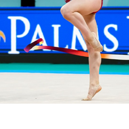
Partner Ufficiali di Federginnastica
ta Partner
CONI
Sport e Salute
Dipartimento per 