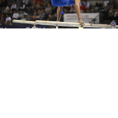
Partner Ufficiali di Federginnastica
Diventa Partner
CONI
Sport e Salute
Dipartimento per lo Sport