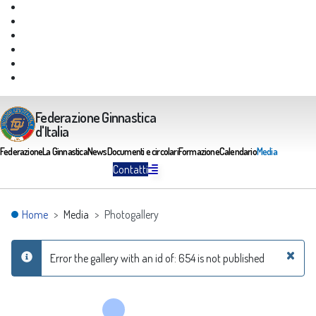
Giustizia Federale
Safeguarding
Federazione Trasparente
Assicurazione Multirischi
Area riservata FGI
Portale Servizi FGI
Federazione Ginnastica
d'Italia
Federazione
La Ginnastica
News
Documenti e circolari
Formazione
Calendario
Media
Contatti
Home
Media
Photogallery
×
Error the gallery with an id of: 654 is not published
info