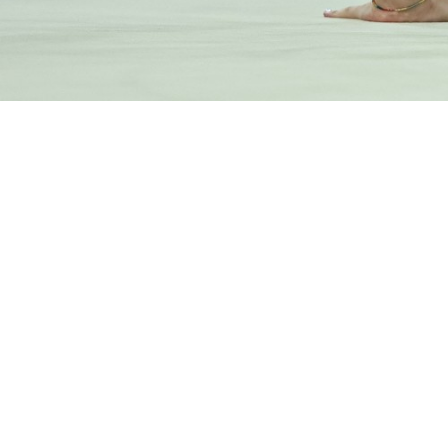
Diven
Forza,
eleganza,