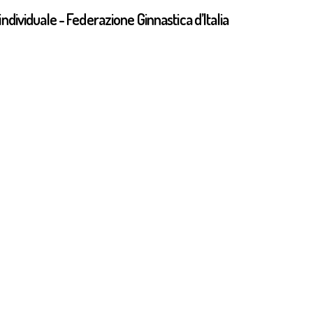
individuale - Federazione Ginnastica d’Italia
Olimpiade - Ritmica individuale
iochi della XXXII