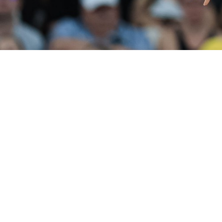
Diven
Forza,
eleganza,