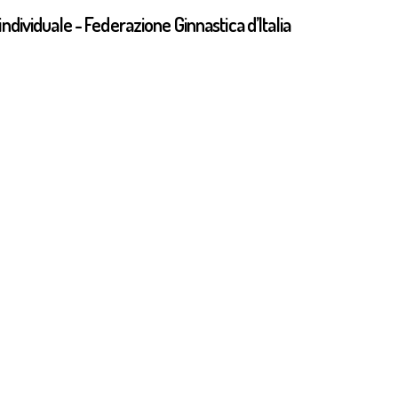
individuale - Federazione Ginnastica d’Italia
Olimpiade - Ritmica individuale
iochi della XXXII