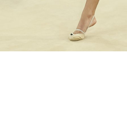
Partner Ufficiali di Federginnastica
ta Partner
CONI
Sport e Salute
Dipartimento per 