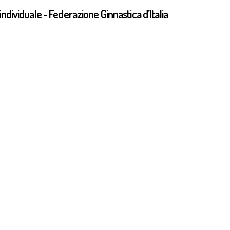
individuale - Federazione Ginnastica d’Italia
Olimpiade - Ritmica individuale
iochi della XXXII