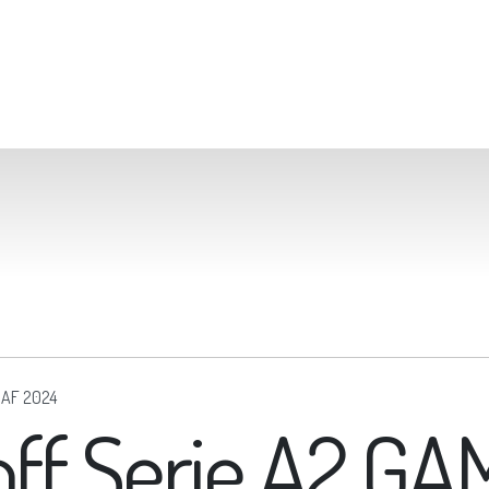
-GAF 2024
 off Serie A2 