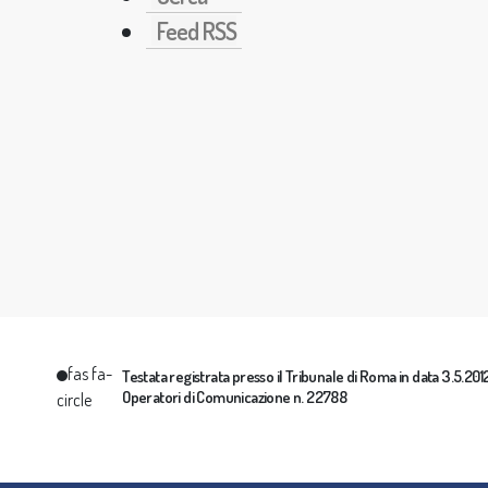
Feed RSS
fas fa-
Testata registrata presso il Tribunale di Roma in data 3.5.2012 
Operatori di Comunicazione n. 22788
circle