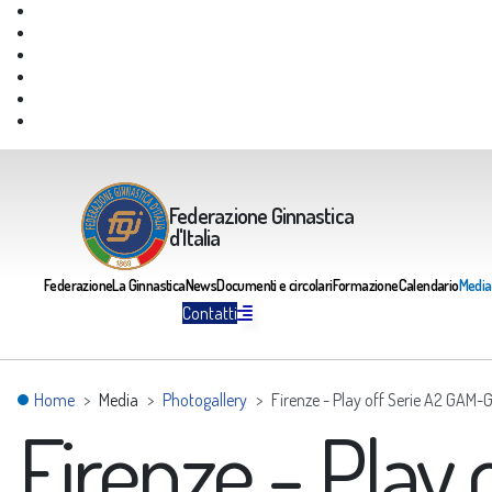
Giustizia Federale
Safeguarding
Federazione Trasparente
Assicurazione Multirischi
Area riservata FGI
Portale Servizi FGI
Federazione Ginnastica
d'Italia
Federazione
La Ginnastica
News
Documenti e circolari
Formazione
Calendario
Media
Contatti
Home
Media
Photogallery
Firenze - Play off Serie A2 GAM
Firenze - Play