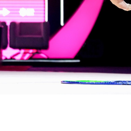
Partner Ufficiali di Federginnastica
ta Partner
CONI
Sport e Salute
Dipartimento per 