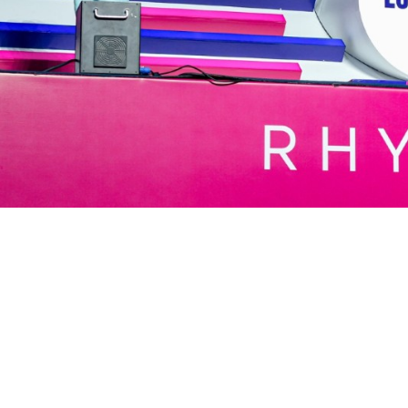
Forza,
eleganza,
Italia in mov