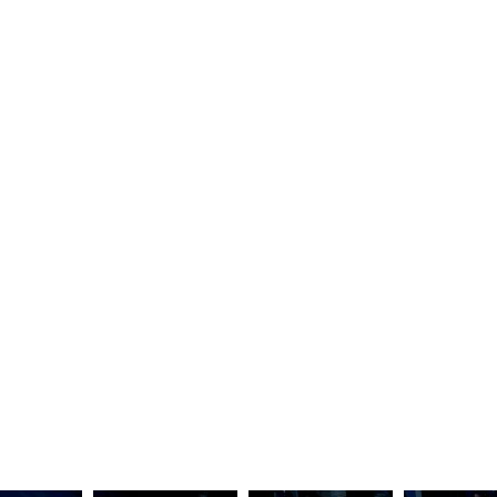
fas fa-
Testata registrata presso il Tribunale di Roma in data 3.5.2012 
Operatori di Comunicazione n. 22788
circle
Federazione Ginnastica d'Italia