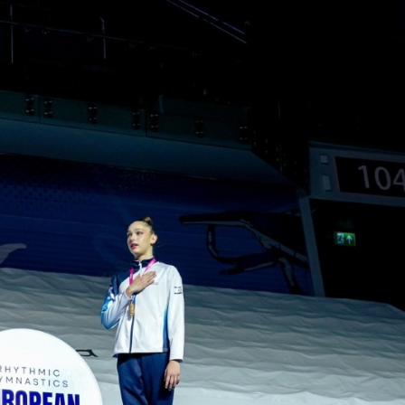
Partner Ufficiali di Federginnastica
ta Partner
CONI
Sport e Salute
Dipartimento per 