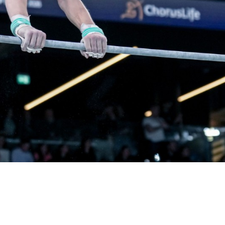
Partner Ufficiali di Federginnastica
ta Partner
CONI
Sport e Salute
Dipartimento per 