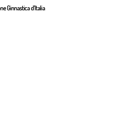
e Ginnastica d’Italia
GAF 2026
al Eight A1 GA