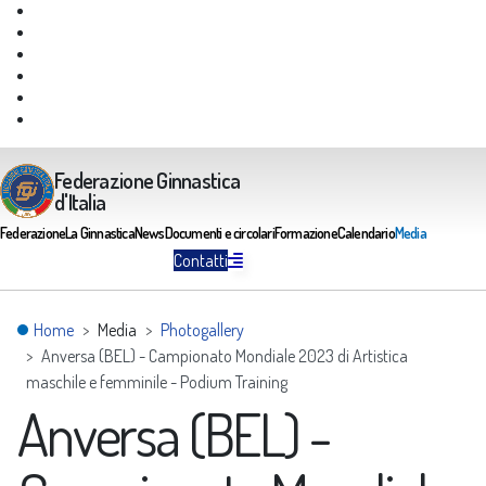
Giustizia Federale
Safeguarding
Federazione Trasparente
Assicurazione Multirischi
Area riservata FGI
Portale Servizi FGI
Federazione Ginnastica
d'Italia
Federazione
La Ginnastica
News
Documenti e circolari
Formazione
Calendario
Media
Contatti
Home
Media
Photogallery
Anversa (BEL) - Campionato Mondiale 2023 di Artistica
maschile e femminile - Podium Training
Anversa (BEL) -